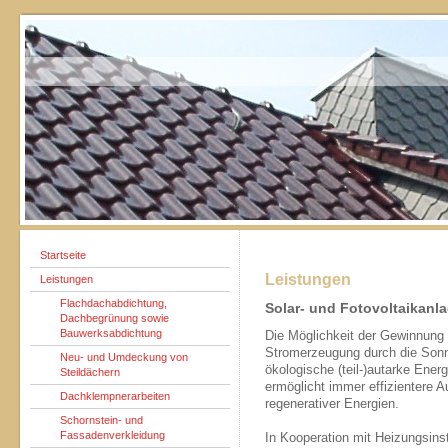
Startseite
Leistungen
Leistungen
Flachdachabdichtung,
Solar- und Fotovoltaikanl
Dachbegrünung sowie
Bauwerksabdichtung
Die Möglichkeit der Gewinnung 
Stromerzeugung durch die Sonne
Neu- und Umdeckung von
ökologische (teil-)autarke Ener
Steildächern
ermöglicht immer effizientere 
Dachklempnerarbeiten
regenerativer Energien.
Schornstein- und
Fassadenverkleidung
In Kooperation mit Heizungsinsta