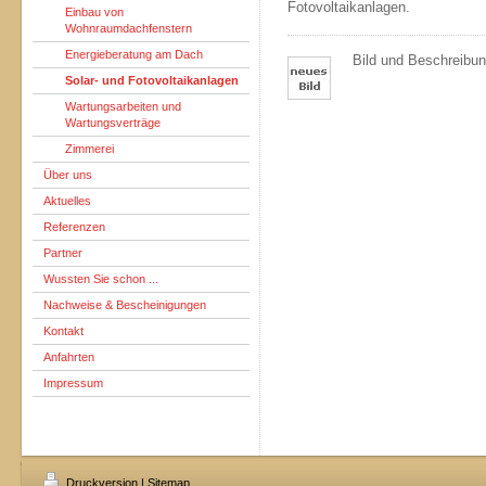
Fotovoltaikanlagen.
Einbau von
Wohnraumdachfenstern
Energieberatung am Dach
Bild und Beschreibung
Solar- und Fotovoltaikanlagen
Wartungsarbeiten und
Wartungsverträge
Zimmerei
Über uns
Aktuelles
Referenzen
Partner
Wussten Sie schon ...
Nachweise & Bescheinigungen
Kontakt
Anfahrten
Impressum
Druckversion
|
Sitemap